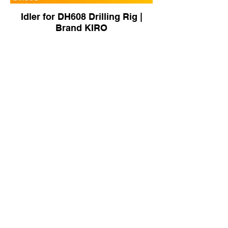
Idler for DH608 Drilling Rig |
Brand KIRO
Front Idler for Liebherr PR754
Dozer | Brand KIRO