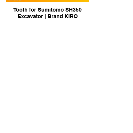
Tooth for Sumitomo SH350
Excavator | Brand KIRO
Tooth Ripper for CAT D11R
Dozer | Brand KIRO