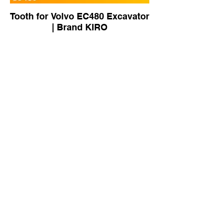
Tooth for Volvo EC480 Excavator
| Brand KIRO
Tooth STD for Sany SY75
Excavator