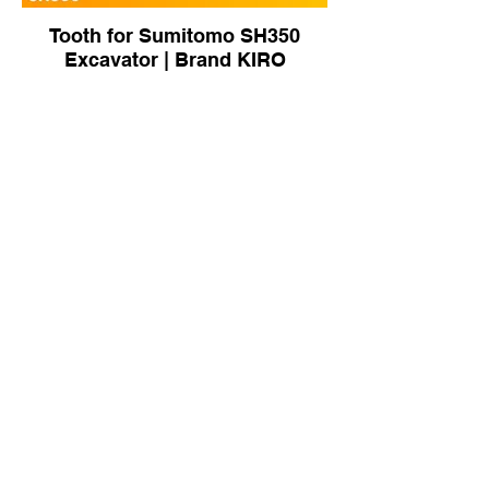
Tooth for Sumitomo SH350
Excavator | Brand KIRO
Tooth Ripper for Komatsu
GD825 Grader | Brand KIRO