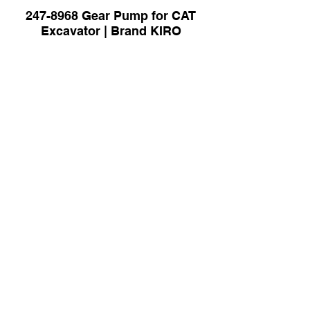
247-8968 Gear Pump for CAT
Excavator | Brand KIRO
K3V112PTODTP-HNOV-14 Gear
Pump | Brand KIRO