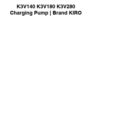
K3V140 K3V180 K3V280
Charging Pump | Brand KIRO
Gear Pump for Komatsu GD705
Grader | Brand KIRO