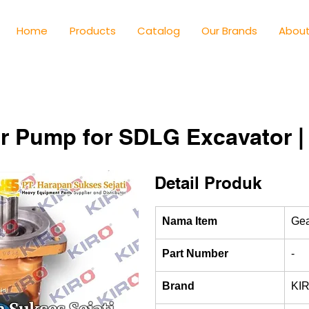
Home
Products
Catalog
Our Brands
About
r Pump for SDLG Excavator |
Detail Produk
Nama Item
Ge
Part Number
-
Brand
KI