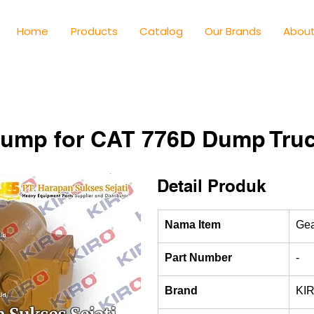
Home
Products
Catalog
Our Brands
About
Pump for CAT 776D Dump Truc
Detail Produk
Nama Item
Ge
Part Number
-
Brand
KI