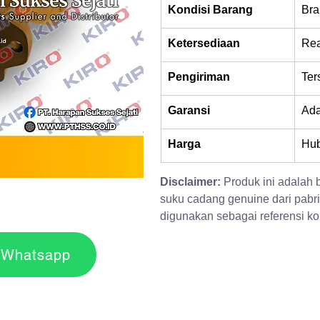
Kondisi Barang
Bra
Ketersediaan
Rea
Pengiriman
Ter
Garansi
Ad
Harga
Hub
Disclaimer:
 Produk ini adalah
suku cadang genuine dari pabri
digunakan sebagai referensi kom
r via Whatsapp