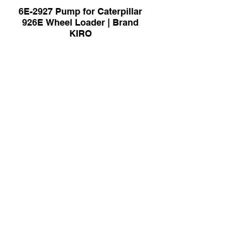
6E-2927 Pump for Caterpillar
926E Wheel Loader | Brand
KIRO
803087713 Gear Pump Assy |
Brand KIRO