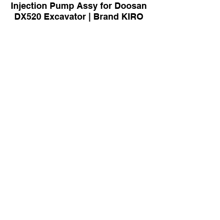
Injection Pump Assy for Doosan
DX520 Excavator | Brand KIRO
Fuel Pump Assy for CAT D6R
Dozer | Brand KIRO