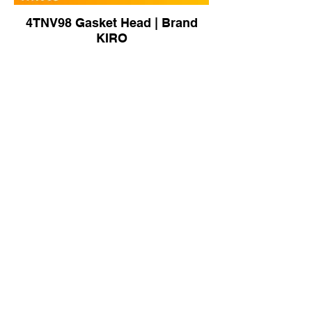
4TNV98 Gasket Head | Brand
KIRO
553-5204 Solenoid Valve for
E352 | Brand KIRO