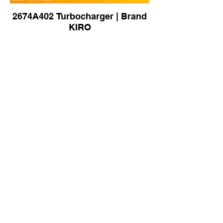
2674A402 Turbocharger | Brand
KIRO
8980928222 Turbocharger for
Kobelco SK75-8 Excavator |
Brand KIRO