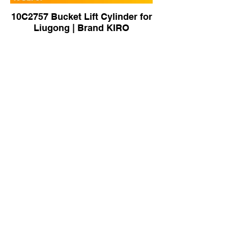
10C2757 Bucket Lift Cylinder for
Liugong | Brand KIRO
Cylinder Lift for Caterpillar CAT
D8R Bulldozer | Brand KIRO