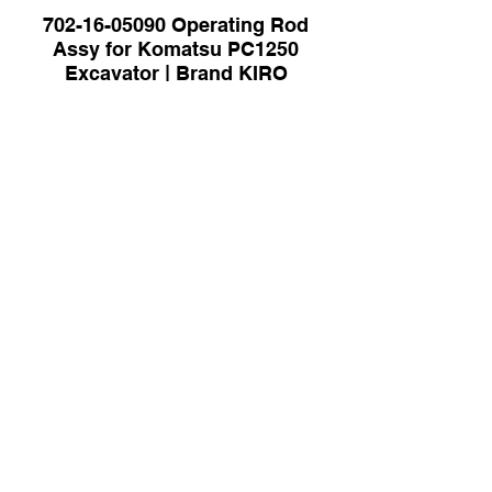
702-16-05090 Operating Rod
Assy for Komatsu PC1250
Excavator | Brand KIRO
1BM7-90040 Receiver Dryer AC
for Hyundai HX60S Excavator |
Brand KIRO