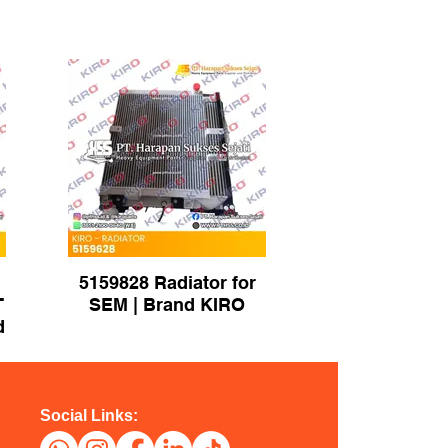
5159828 Radiator for
T
SEM | Brand KIRO
d
Social Links: