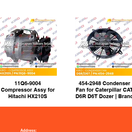
11Q6-9004
454-2948 Condenser
Compressor Assy for
Fan for Caterpillar CA
Hitachi HX210S
D6R D6T Dozer | Bran
Excavator | Brand
KIRO
KIRO
Address: