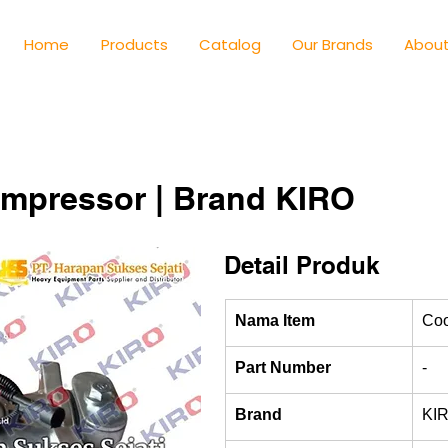
Home
Products
Catalog
Our Brands
About
ompressor | Brand KIRO
Detail Produk
Nama Item
Coo
Part Number
-
Brand
KI