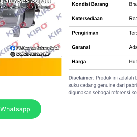
Kondisi Barang
Bra
Ketersediaan
Rea
Pengiriman
Ter
Garansi
Ad
Harga
Hub
Disclaimer:
 Produk ini adalah
suku cadang genuine dari pabri
digunakan sebagai referensi kom
r via Whatsapp