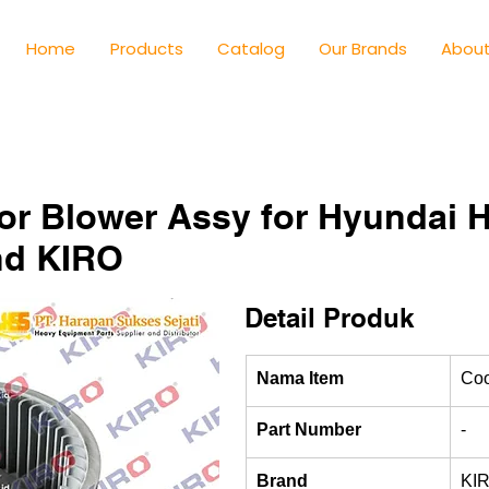
Home
Products
Catalog
Our Brands
About
or Blower Assy for Hyundai 
nd KIRO
Detail Produk
Nama Item
Coo
Part Number
-
Brand
KI