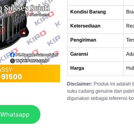
Kondisi Barang
Bra
Ketersediaan
Rea
Pengiriman
Ter
Garansi
Ad
Harga
Hub
Disclaimer:
 Produk ini adalah
suku cadang genuine dari pabri
digunakan sebagai referensi kom
r via Whatsapp