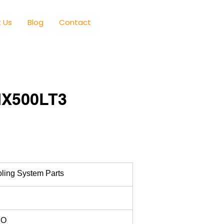
 Us
Blog
Contact
HX500LT3
ling System Parts
RO