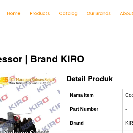
Home
Products
Catalog
Our Brands
About
ssor | Brand KIRO
Detail Produk
Nama Item
Coo
Part Number
-
Brand
KI