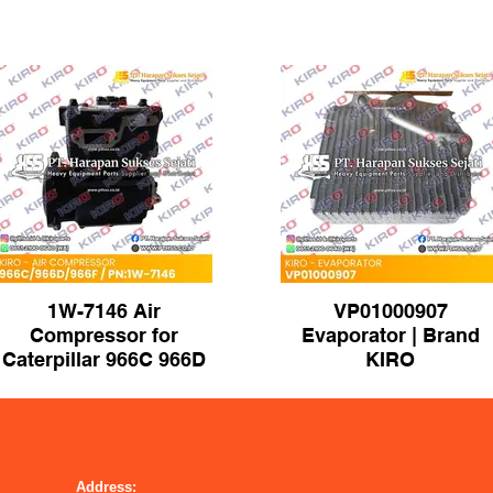
1W-7146 Air
VP01000907
Compressor for
Evaporator | Brand
Caterpillar 966C 966D
KIRO
966F Loader | Brand
KIRO
Address: