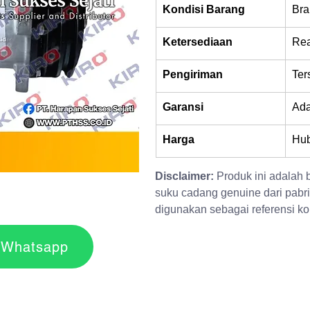
Kondisi Barang
Bra
Ketersediaan
Rea
Pengiriman
Ter
Garansi
Ad
Harga
Hub
Disclaimer:
 Produk ini adalah
suku cadang genuine dari pabri
digunakan sebagai referensi kom
r via Whatsapp