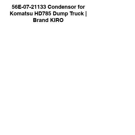
56E-07-21133 Condensor for
Komatsu HD785 Dump Truck |
Brand KIRO
596-7322 Fan Assy | Brand KIRO