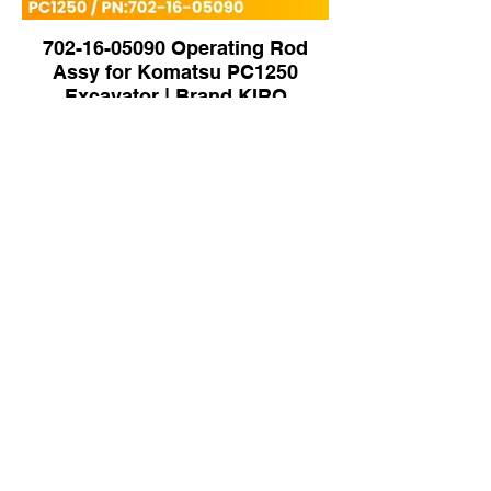
702-16-05090 Operating Rod
Assy for Komatsu PC1250
Excavator | Brand KIRO
421-07-31230 Condenser Assy |
Brand KIRO