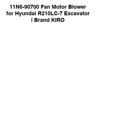
11N6-90700 Fan Motor Blower
for Hyundai R210LC-7 Excavator
| Brand KIRO
11K6-91481 Valve Expansion for
Hyundai HX340HD Excavator |
Brand KIRO