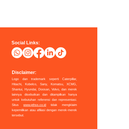
Social Links:
Disclaimer:
Logo dan trademark seperti Caterpillar,
Hitachi, Kobelco, Sany, Komatsu, XCMG,
Shantui, Hyundai, Doosan, Volvo, dan merek
lainnya disebutkan dan ditampilkan hanya
untuk kebutuhan referensi dan representasi.
Situs
www.pthss.co.id
tidak mengklaim
kepemilikan atau afiliasi dengan merek-merek
tersebut.