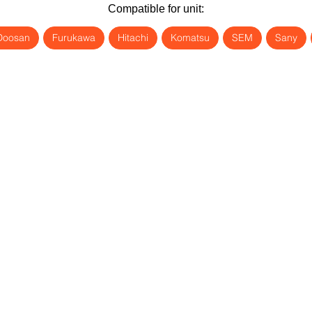
Compatible for unit:
Doosan
Furukawa
Hitachi
Komatsu
SEM
Sany