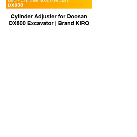
Cylinder Adjuster for Doosan
DX800 Excavator | Brand KIRO
2518609 Recoil Spring for
Caterpillar D5R Bulldozer |